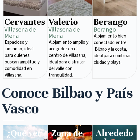
Cervantes
Valerio
Berango
Villasena de
Villasena de
Berango
Mena​
Mena​
Alojamiento bien
Espacioso y
Alojamiento amplio y
conectado entre
luminoso, ideal
acogedor en el
Bilbao y la costa,
para quienes
centro de Villasana,
ideal para combinar
buscan amplitud y
ideal para disfrutar
ciudad y playa.
comodidad en
del valle con
Villasana.
tranquilidad.
Conoce Bilbao y País
Vasco
¿Qué ver
Zona de
Alrededo