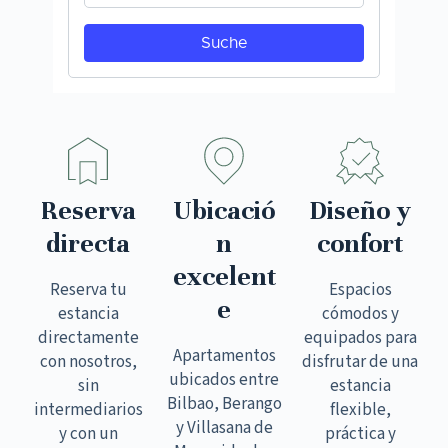
Reserva
Ubicació
Diseño y
directa
n
confort
excelent
Reserva tu
Espacios
e
estancia
cómodos y
directamente
equipados para
Apartamentos
con nosotros,
disfrutar de una
ubicados entre
sin
estancia
Bilbao, Berango
intermediarios
flexible,
y Villasana de
y con un
práctica y