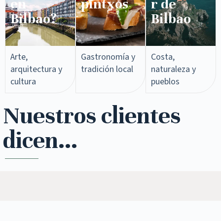
en
pintxos​
r de
Bilbao?
Bilbao
Arte,
Gastronomía y
Costa,
arquitectura y
tradición local
naturaleza y
cultura
pueblos
Nuestros clientes
dicen...