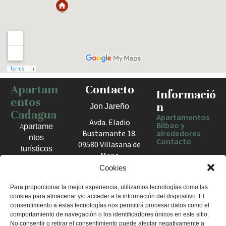
Apartam
Contacto
Haz clic para activar el mapa
Informació
entos
n
Jon Jareño
Cadagua
Apartamentos
Avda. Eladio
Bilbao y
Apartame
Bustamante 18.
alrededores
ntos
Contacto
09580 Villasana de
turísticos
Mena
en Bilbao,
España
Cookies
Berango y
el Valle
+34 675 602
Para proporcionar la mejor experiencia, utilizamos tecnologías como las
de Mena.
cookies para almacenar y/o acceder a la información del dispositivo. El
960
Estancias
consentimiento a estas tecnologías nos permitirá procesar datos como el
apartamentosc
cómodas
comportamiento de navegación o los identificadores únicos en este sitio.
adagua@gmail
No consentir o retirar el consentimiento puede afectar negativamente a