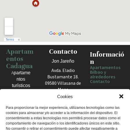
Apartam
Contacto
Haz clic para activar el mapa
Informació
entos
n
Jon Jareño
Cadagua
Apartamentos
Avda. Eladio
Bilbao y
Apartame
Bustamante 18.
alrededores
ntos
Contacto
09580 Villasana de
turísticos
Mena
en Bilbao,
España
Cookies
Berango y
el Valle
+34 675 602
Para proporcionar la mejor experiencia, utilizamos tecnologías como las
de Mena.
cookies para almacenar y/o acceder a la información del dispositivo. El
960
Estancias
consentimiento a estas tecnologías nos permitirá procesar datos como el
apartamentosc
cómodas
comportamiento de navegación o los identificadores únicos en este sitio.
adagua@gmail
No consentir o retirar el consentimiento puede afectar negativamente a