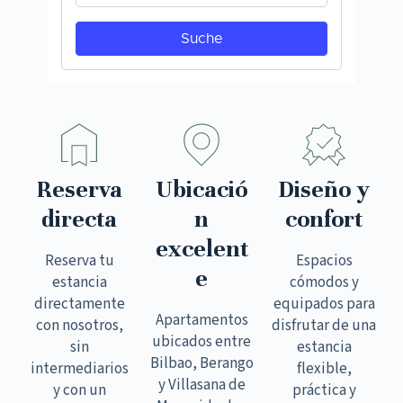
Reserva
Ubicació
Diseño y
directa
n
confort
excelent
Reserva tu
Espacios
e
estancia
cómodos y
directamente
equipados para
Apartamentos
con nosotros,
disfrutar de una
ubicados entre
sin
estancia
Bilbao, Berango
intermediarios
flexible,
y Villasana de
y con un
práctica y