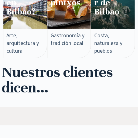
en
pintxos​
r de
Bilbao?
Bilbao
Arte,
Gastronomía y
Costa,
arquitectura y
tradición local
naturaleza y
cultura
pueblos
Nuestros clientes
dicen...