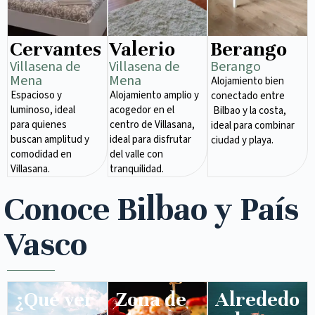
Cervantes
Valerio
Berango
Villasena de
Villasena de
Berango
Mena​
Mena​
Alojamiento bien
Espacioso y
Alojamiento amplio y
conectado entre
luminoso, ideal
acogedor en el
Bilbao y la costa,
para quienes
centro de Villasana,
ideal para combinar
buscan amplitud y
ideal para disfrutar
ciudad y playa.
comodidad en
del valle con
Villasana.
tranquilidad.
Conoce Bilbao y País
Vasco
¿Qué ver
Zona de
Alrededo