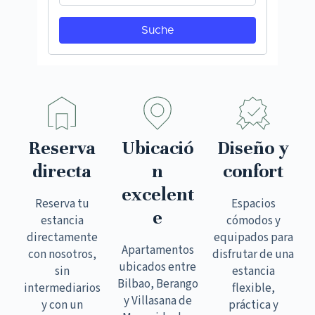
Reserva
Ubicació
Diseño y
directa
n
confort
excelent
Reserva tu
Espacios
e
estancia
cómodos y
directamente
equipados para
Apartamentos
con nosotros,
disfrutar de una
ubicados entre
sin
estancia
Bilbao, Berango
intermediarios
flexible,
y Villasana de
y con un
práctica y