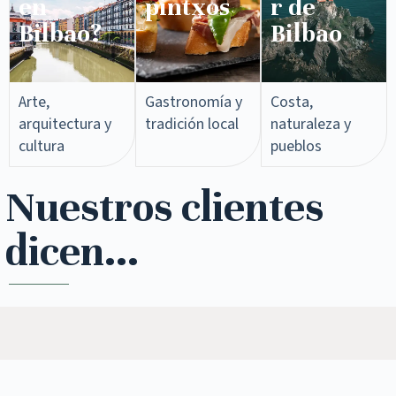
en
pintxos​
r de
Bilbao?
Bilbao
Arte,
Gastronomía y
Costa,
arquitectura y
tradición local
naturaleza y
cultura
pueblos
Nuestros clientes
dicen...