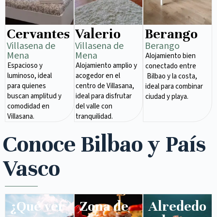
Cervantes
Valerio
Berango
Villasena de
Villasena de
Berango
Mena​
Mena​
Alojamiento bien
Espacioso y
Alojamiento amplio y
conectado entre
luminoso, ideal
acogedor en el
Bilbao y la costa,
para quienes
centro de Villasana,
ideal para combinar
buscan amplitud y
ideal para disfrutar
ciudad y playa.
comodidad en
del valle con
Villasana.
tranquilidad.
Conoce Bilbao y País
Vasco
¿Qué ver
Zona de
Alrededo