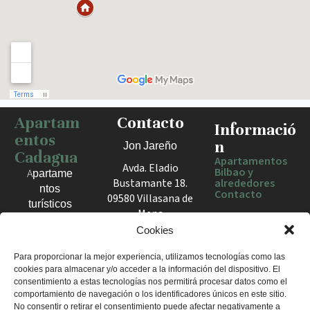
Apartam
Contacto
Haz clic para activar el mapa
Informació
entos
n
Jon Jareño
Cadagua
Apartamentos
Avda. Eladio
Bilbao y
Apartame
Bustamante 18.
alrededores
ntos
Contacto
09580 Villasana de
turísticos
Mena
en Bilbao,
España
Cookies
Berango y
el Valle
+34 675 602
Para proporcionar la mejor experiencia, utilizamos tecnologías como las
de Mena.
cookies para almacenar y/o acceder a la información del dispositivo. El
960
Estancias
consentimiento a estas tecnologías nos permitirá procesar datos como el
apartamentosc
cómodas
comportamiento de navegación o los identificadores únicos en este sitio.
adagua@gmail
No consentir o retirar el consentimiento puede afectar negativamente a