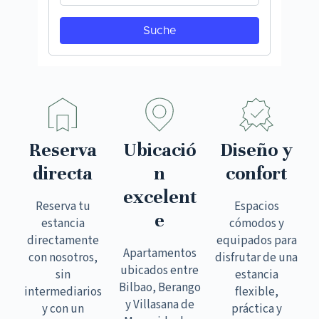
Reserva
Ubicació
Diseño y
directa
n
confort
excelent
Reserva tu
Espacios
e
estancia
cómodos y
directamente
equipados para
Apartamentos
con nosotros,
disfrutar de una
ubicados entre
sin
estancia
Bilbao, Berango
intermediarios
flexible,
y Villasana de
y con un
práctica y