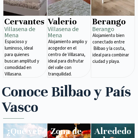
Cervantes
Valerio
Berango
Villasena de
Villasena de
Berango
Mena​
Mena​
Alojamiento bien
Espacioso y
Alojamiento amplio y
conectado entre
luminoso, ideal
acogedor en el
Bilbao y la costa,
para quienes
centro de Villasana,
ideal para combinar
buscan amplitud y
ideal para disfrutar
ciudad y playa.
comodidad en
del valle con
Villasana.
tranquilidad.
Conoce Bilbao y País
Vasco
¿Qué ver
Zona de
Alrededo