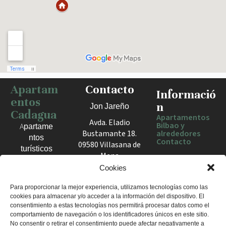
Apartam
Contacto
Haz clic para activar el mapa
Informació
entos
n
Jon Jareño
Cadagua
Apartamentos
Avda. Eladio
Bilbao y
Apartame
Bustamante 18.
alrededores
ntos
Contacto
09580 Villasana de
turísticos
Mena
en Bilbao,
España
Cookies
Berango y
el Valle
+34 675 602
Para proporcionar la mejor experiencia, utilizamos tecnologías como las
de Mena.
cookies para almacenar y/o acceder a la información del dispositivo. El
960
Estancias
consentimiento a estas tecnologías nos permitirá procesar datos como el
apartamentosc
cómodas
comportamiento de navegación o los identificadores únicos en este sitio.
adagua@gmail
No consentir o retirar el consentimiento puede afectar negativamente a