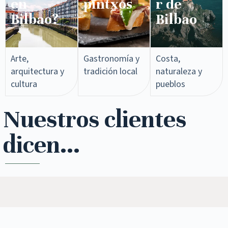
en
pintxos​
r de
Bilbao?
Bilbao
Arte,
Gastronomía y
Costa,
arquitectura y
tradición local
naturaleza y
cultura
pueblos
Nuestros clientes
dicen...