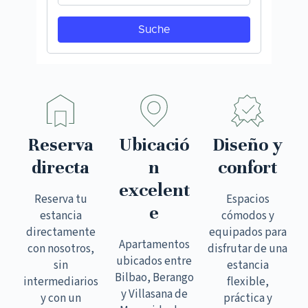
Reserva
Ubicació
Diseño y
directa
n
confort
excelent
Reserva tu
Espacios
e
estancia
cómodos y
directamente
equipados para
Apartamentos
con nosotros,
disfrutar de una
ubicados entre
sin
estancia
Bilbao, Berango
intermediarios
flexible,
y Villasana de
y con un
práctica y