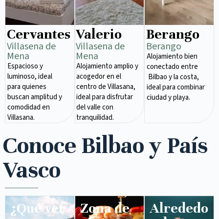
Cervantes
Valerio
Berango
Villasena de
Villasena de
Berango
Mena​
Mena​
Alojamiento bien
Espacioso y
Alojamiento amplio y
conectado entre
luminoso, ideal
acogedor en el
Bilbao y la costa,
para quienes
centro de Villasana,
ideal para combinar
buscan amplitud y
ideal para disfrutar
ciudad y playa.
comodidad en
del valle con
Villasana.
tranquilidad.
Conoce Bilbao y País
Vasco
¿Qué ver
Zona de
Alrededo