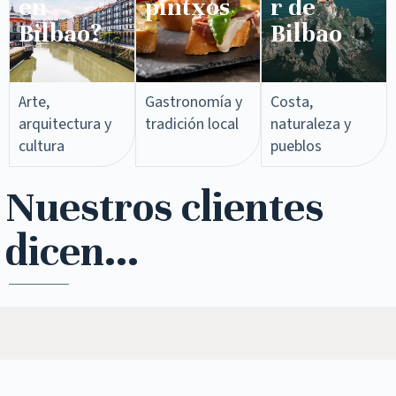
en
pintxos​
r de
Bilbao?
Bilbao
Arte,
Gastronomía y
Costa,
arquitectura y
tradición local
naturaleza y
cultura
pueblos
Nuestros clientes
dicen...