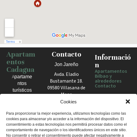
Apartam
Contacto
Haz clic para activar el mapa
Informació
entos
n
Jon Jareño
Cadagua
Apartamentos
Avda. Eladio
Bilbao y
Apartame
Bustamante 18.
alrededores
ntos
Contacto
09580 Villasana de
turísticos
Mena
en Bilbao,
España
Cookies
Berango y
el Valle
+34 675 602
Para proporcionar la mejor experiencia, utilizamos tecnologías como las
de Mena.
cookies para almacenar y/o acceder a la información del dispositivo. El
960
Estancias
consentimiento a estas tecnologías nos permitirá procesar datos como el
apartamentosc
cómodas
comportamiento de navegación o los identificadores únicos en este sitio.
adagua@gmail
No consentir o retirar el consentimiento puede afectar negativamente a