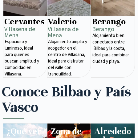
Cervantes
Valerio
Berango
Villasena de
Villasena de
Berango
Mena​
Mena​
Alojamiento bien
Espacioso y
Alojamiento amplio y
conectado entre
luminoso, ideal
acogedor en el
Bilbao y la costa,
para quienes
centro de Villasana,
ideal para combinar
buscan amplitud y
ideal para disfrutar
ciudad y playa.
comodidad en
del valle con
Villasana.
tranquilidad.
Conoce Bilbao y País
Vasco
¿Qué ver
Zona de
Alrededo