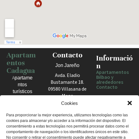
Apartam
Contacto
Haz clic para activar el mapa
Informació
entos
n
Jon Jareño
Cadagua
Apartamentos
Avda. Eladio
Bilbao y
Apartame
Bustamante 18.
alrededores
ntos
Contacto
09580 Villasana de
turísticos
Mena
en Bilbao,
España
Cookies
Berango y
el Valle
+34 675 602
Para proporcionar la mejor experiencia, utilizamos tecnologías como las
de Mena.
cookies para almacenar y/o acceder a la información del dispositivo. El
960
Estancias
consentimiento a estas tecnologías nos permitirá procesar datos como el
apartamentosc
cómodas
comportamiento de navegación o los identificadores únicos en este sitio.
adagua@gmail
No consentir o retirar el consentimiento puede afectar negativamente a