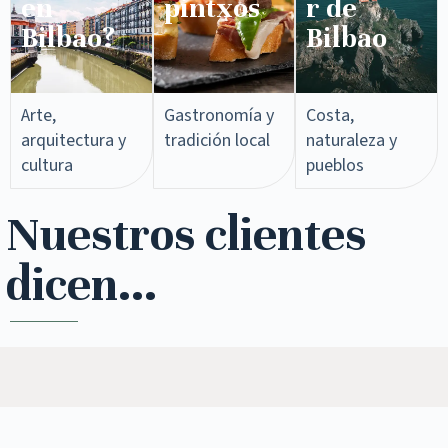
en
pintxos​
r de
Bilbao?
Bilbao
Arte,
Gastronomía y
Costa,
arquitectura y
tradición local
naturaleza y
cultura
pueblos
Nuestros clientes
dicen...