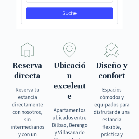
Reserva
Ubicació
Diseño y
directa
n
confort
excelent
Reserva tu
Espacios
e
estancia
cómodos y
directamente
equipados para
Apartamentos
con nosotros,
disfrutar de una
ubicados entre
sin
estancia
Bilbao, Berango
intermediarios
flexible,
y Villasana de
y con un
práctica y