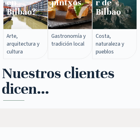
en
pintxos​
r de
Bilbao?
Bilbao
Arte,
Gastronomía y
Costa,
arquitectura y
tradición local
naturaleza y
cultura
pueblos
Nuestros clientes
dicen...