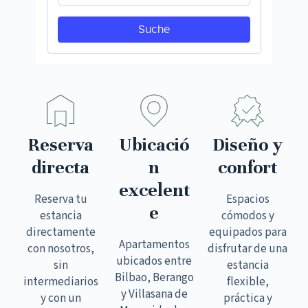
Reserva
Ubicació
Diseño y
directa
n
confort
excelent
Reserva tu
Espacios
e
estancia
cómodos y
directamente
equipados para
Apartamentos
con nosotros,
disfrutar de una
ubicados entre
sin
estancia
Bilbao, Berango
intermediarios
flexible,
y Villasana de
y con un
práctica y