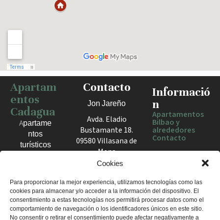
Apartam
Contacto
Haz clic para activar el mapa
Informació
entos
n
Jon Jareño
Cadagua
Apartamentos
Avda. Eladio
Bilbao y
Apartame
Bustamante 18.
alrededores
ntos
Contacto
09580 Villasana de
turísticos
Mena
en Bilbao,
España
Cookies
Berango y
el Valle
+34 675 602
Para proporcionar la mejor experiencia, utilizamos tecnologías como las
de Mena.
cookies para almacenar y/o acceder a la información del dispositivo. El
960
Estancias
consentimiento a estas tecnologías nos permitirá procesar datos como el
apartamentosc
cómodas
comportamiento de navegación o los identificadores únicos en este sitio.
adagua@gmail
No consentir o retirar el consentimiento puede afectar negativamente a