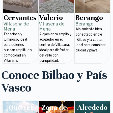
Cervantes
Valerio
Berango
Villasena de
Villasena de
Berango
Mena​
Mena​
Alojamiento bien
Espacioso y
Alojamiento amplio y
conectado entre
luminoso, ideal
acogedor en el
Bilbao y la costa,
para quienes
centro de Villasana,
ideal para combinar
buscan amplitud y
ideal para disfrutar
ciudad y playa.
comodidad en
del valle con
Villasana.
tranquilidad.
Conoce Bilbao y País
Vasco
¿Qué ver
Zona de
Alrededo