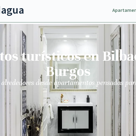
dagua
Apartame
s turísticos en Bilba
Burgos
 alrededores desde apartamentos pensados par