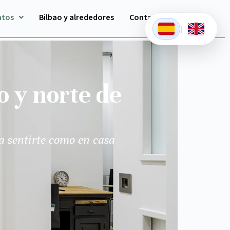
ntos
Bilbao y alrededores
Contacto
|
o y norte de
a sentirte como en casa