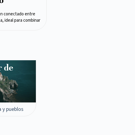
o
en conectado entre
ta, ideal para combinar
r de
a y pueblos