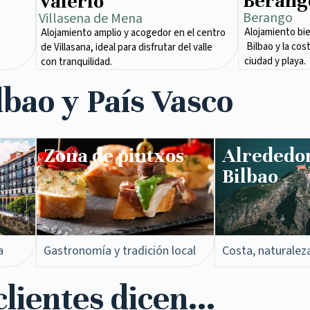
Berang
Valerio
Berango
Villasena de Mena​
Alojamiento bi
Alojamiento amplio y acogedor en el centro
Bilbao y la cos
de Villasana, ideal para disfrutar del valle
ciudad y playa.
con tranquilidad.
lbao y País Vasco
Zona de pintxos​
Alrededo
Bilbao
a
Gastronomía y tradición local
Costa, naturalez
lientes dicen...