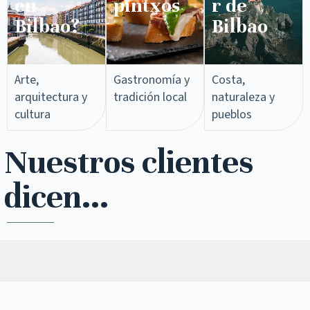
en
pintxos​
r de
Bilbao?
Bilbao
Arte,
Gastronomía y
Costa,
arquitectura y
tradición local
naturaleza y
cultura
pueblos
Nuestros clientes
dicen...