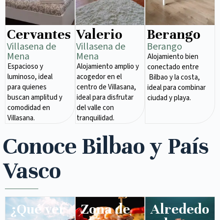
Cervantes
Valerio
Berango
Villasena de
Villasena de
Berango
Mena​
Mena​
Alojamiento bien
Espacioso y
Alojamiento amplio y
conectado entre
luminoso, ideal
acogedor en el
Bilbao y la costa,
para quienes
centro de Villasana,
ideal para combinar
buscan amplitud y
ideal para disfrutar
ciudad y playa.
comodidad en
del valle con
Villasana.
tranquilidad.
Conoce Bilbao y País
Vasco
¿Qué ver
Zona de
Alrededo