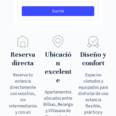
Reserva
Ubicació
Diseño y
directa
n
confort
excelent
Reserva tu
Espacios
e
estancia
cómodos y
directamente
equipados para
Apartamentos
con nosotros,
disfrutar de una
ubicados entre
sin
estancia
Bilbao, Berango
intermediarios
flexible,
y Villasana de
y con un
práctica y