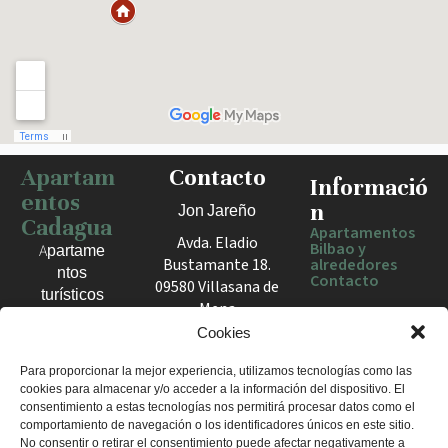
Apartam
Contacto
Haz clic para activar el mapa
Informació
entos
n
Jon Jareño
Cadagua
Apartamentos
Avda. Eladio
Bilbao y
Apartame
Bustamante 18.
alrededores
ntos
Contacto
09580 Villasana de
turísticos
Mena
en Bilbao,
España
Cookies
Berango y
el Valle
+34 675 602
Para proporcionar la mejor experiencia, utilizamos tecnologías como las
de Mena.
cookies para almacenar y/o acceder a la información del dispositivo. El
960
Estancias
consentimiento a estas tecnologías nos permitirá procesar datos como el
apartamentosc
cómodas
comportamiento de navegación o los identificadores únicos en este sitio.
adagua@gmail
No consentir o retirar el consentimiento puede afectar negativamente a