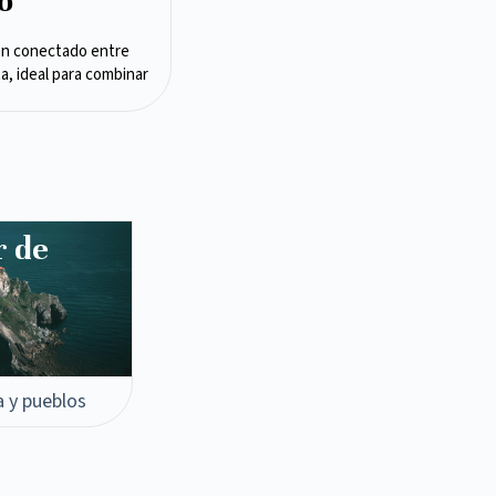
o
en conectado entre
ta, ideal para combinar
r de
a y pueblos