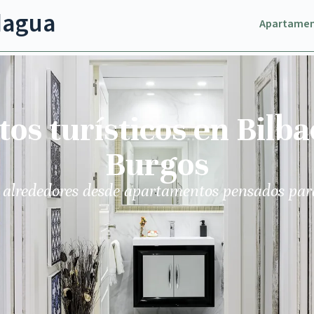
dagua
Apartame
s turísticos en Bilba
Burgos
 alrededores desde apartamentos pensados par