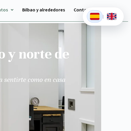
ntos
Bilbao y alrededores
Contacto
|
o y norte de
a sentirte como en casa