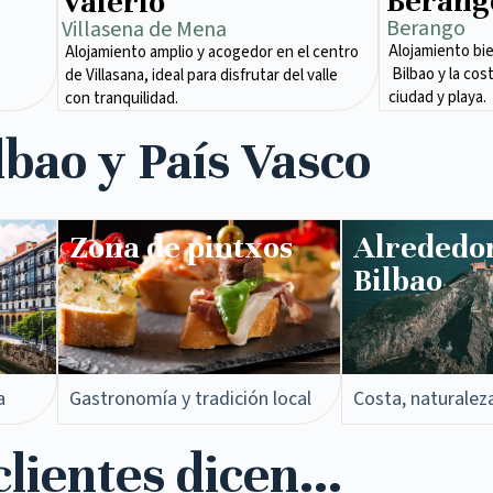
Berang
Valerio
Berango
Villasena de Mena​
Alojamiento bi
Alojamiento amplio y acogedor en el centro
Bilbao y la cos
de Villasana, ideal para disfrutar del valle
ciudad y playa.
con tranquilidad.
lbao y País Vasco
Zona de pintxos​
Alrededo
Bilbao
a
Gastronomía y tradición local
Costa, naturalez
lientes dicen...