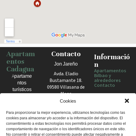
Apartam
Contacto
Haz clic para activar el mapa
Informació
entos
n
Jon Jareño
Cadagua
Apartamentos
Avda. Eladio
Bilbao y
Apartame
Bustamante 18.
alrededores
ntos
Contacto
09580 Villasana de
turísticos
Mena
en Bilbao,
España
Cookies
Berango y
el Valle
+34 675 602
Para proporcionar la mejor experiencia, utilizamos tecnologías como las
de Mena.
cookies para almacenar y/o acceder a la información del dispositivo. El
960
Estancias
consentimiento a estas tecnologías nos permitirá procesar datos como el
apartamentosc
cómodas
comportamiento de navegación o los identificadores únicos en este sitio.
adagua@gmail
No consentir o retirar el consentimiento puede afectar negativamente a