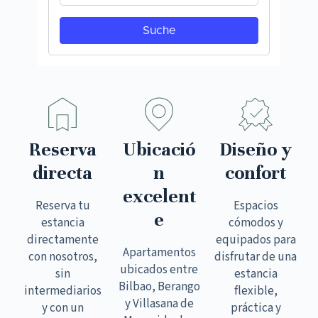
Reserva
Ubicació
Diseño y
directa
n
confort
excelent
Reserva tu
Espacios
e
estancia
cómodos y
directamente
equipados para
Apartamentos
con nosotros,
disfrutar de una
ubicados entre
sin
estancia
Bilbao, Berango
intermediarios
flexible,
y Villasana de
y con un
práctica y