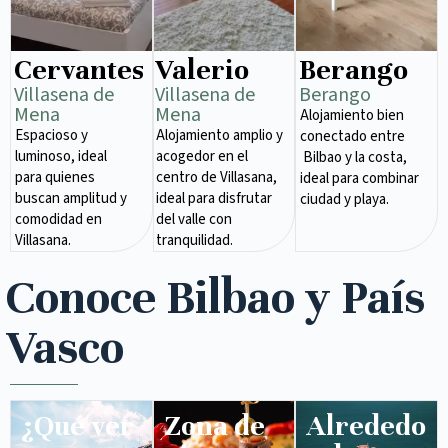
Cervantes
Valerio
Berango
Villasena de
Villasena de
Berango
Mena​
Mena​
Alojamiento bien
Espacioso y
Alojamiento amplio y
conectado entre
luminoso, ideal
acogedor en el
Bilbao y la costa,
para quienes
centro de Villasana,
ideal para combinar
buscan amplitud y
ideal para disfrutar
ciudad y playa.
comodidad en
del valle con
Villasana.
tranquilidad.
Conoce Bilbao y País
Vasco
¿Qué ver
Zona de
Alrededo