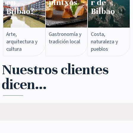
en
pintxos​
r de
Bilbao?
Bilbao
Arte,
Gastronomía y
Costa,
arquitectura y
tradición local
naturaleza y
cultura
pueblos
Nuestros clientes
dicen...