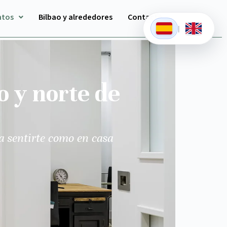
ntos
Bilbao y alrededores
Contacto
|
o y norte de
a sentirte como en casa