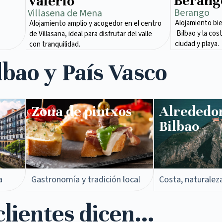
Berang
Valerio
Berango
Villasena de Mena​
Alojamiento bi
Alojamiento amplio y acogedor en el centro
Bilbao y la cos
de Villasana, ideal para disfrutar del valle
ciudad y playa.
con tranquilidad.
lbao y País Vasco
Zona de pintxos​
Alrededo
Bilbao
a
Gastronomía y tradición local
Costa, naturalez
lientes dicen...