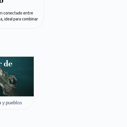
o
en conectado entre
ta, ideal para combinar
r de
a y pueblos