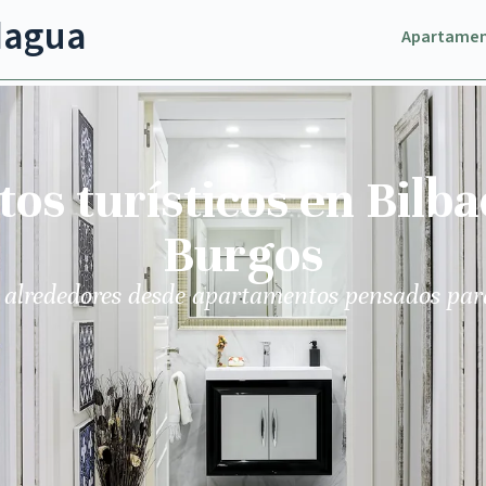
dagua
Apartame
s turísticos en Bilba
Burgos
 alrededores desde apartamentos pensados par