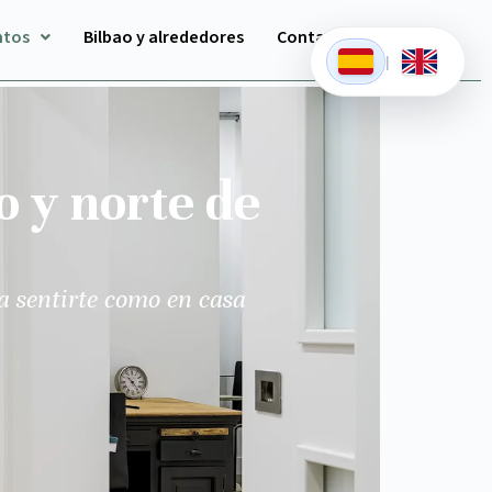
ntos
Bilbao y alrededores
Contacto
|
o y norte de
a sentirte como en casa