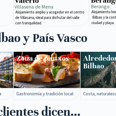
Berang
Valerio
Berango
Villasena de Mena​
Alojamiento bi
Alojamiento amplio y acogedor en el centro
Bilbao y la cos
de Villasana, ideal para disfrutar del valle
ciudad y playa.
con tranquilidad.
lbao y País Vasco
Zona de pintxos​
Alrededo
Bilbao
a
Gastronomía y tradición local
Costa, naturalez
lientes dicen...