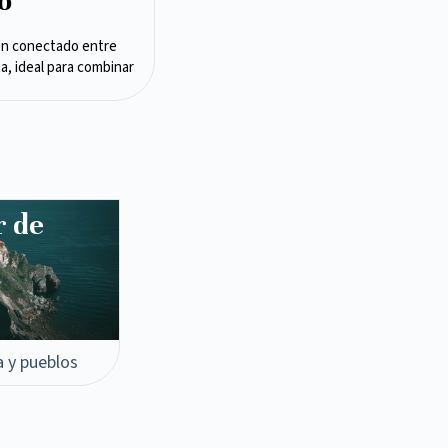
o
en conectado entre
ta, ideal para combinar
r de
a y pueblos