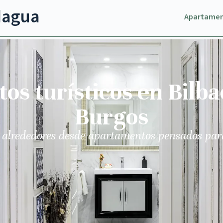
dagua
Apartame
s turísticos en Bilba
Burgos
 alrededores desde apartamentos pensados par