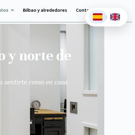
ntos
Bilbao y alrededores
Contacto
|
o y norte de
a sentirte como en casa