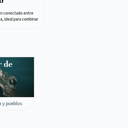
o
en conectado entre
ta, ideal para combinar
r de
a y pueblos