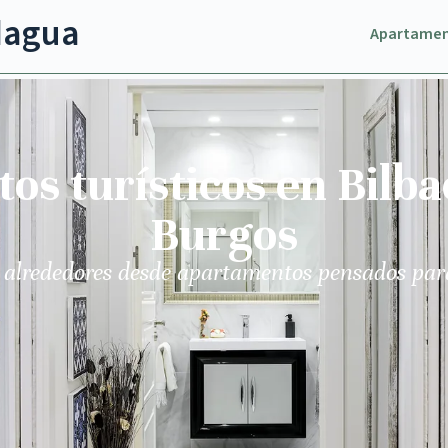
dagua
Apartame
s turísticos en Bilba
Burgos
 alrededores desde apartamentos pensados par