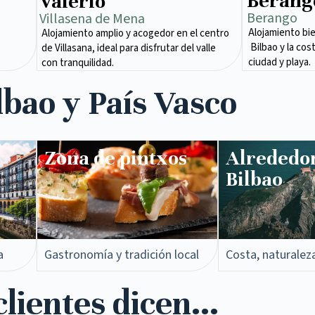
Berang
Valerio
Berango
Villasena de Mena​
Alojamiento bi
Alojamiento amplio y acogedor en el centro
Bilbao y la cos
de Villasana, ideal para disfrutar del valle
ciudad y playa.
con tranquilidad.
lbao y País Vasco
Zona de pintxos​
Alrededo
Bilbao
a
Gastronomía y tradición local
Costa, naturalez
lientes dicen...