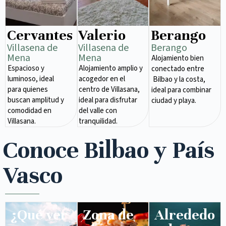
Cervantes
Valerio
Berango
Villasena de
Villasena de
Berango
Mena​
Mena​
Alojamiento bien
Espacioso y
Alojamiento amplio y
conectado entre
luminoso, ideal
acogedor en el
Bilbao y la costa,
para quienes
centro de Villasana,
ideal para combinar
buscan amplitud y
ideal para disfrutar
ciudad y playa.
comodidad en
del valle con
Villasana.
tranquilidad.
Conoce Bilbao y País
Vasco
¿Qué ver
Zona de
Alrededo