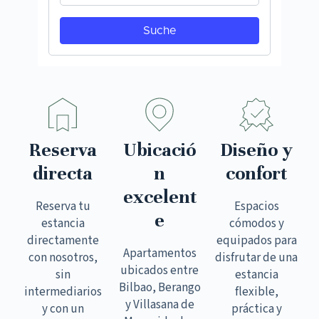
Reserva
Ubicació
Diseño y
directa
n
confort
excelent
Reserva tu
Espacios
e
estancia
cómodos y
directamente
equipados para
Apartamentos
con nosotros,
disfrutar de una
ubicados entre
sin
estancia
Bilbao, Berango
intermediarios
flexible,
y Villasana de
y con un
práctica y