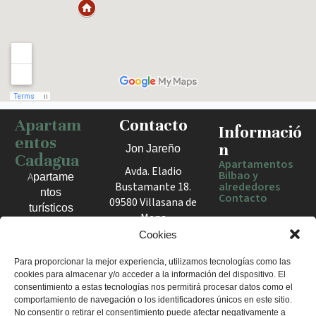
Apartam
Contacto
Haz clic para activar el mapa
Informació
entos
n
Jon Jareño
Cadagua
Apartamentos
Avda. Eladio
Bilbao y
Apartame
Bustamante 18.
alrededores
ntos
Contacto
09580 Villasana de
turísticos
Mena
en Bilbao,
España
Cookies
Berango y
el Valle
+34 675 602
Para proporcionar la mejor experiencia, utilizamos tecnologías como las
de Mena.
cookies para almacenar y/o acceder a la información del dispositivo. El
960
Estancias
consentimiento a estas tecnologías nos permitirá procesar datos como el
apartamentosc
cómodas
comportamiento de navegación o los identificadores únicos en este sitio.
adagua@gmail
No consentir o retirar el consentimiento puede afectar negativamente a