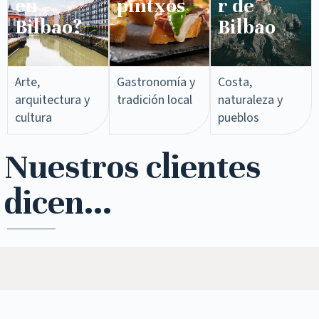
en
pintxos​
r de
Bilbao?
Bilbao
Arte,
Gastronomía y
Costa,
arquitectura y
tradición local
naturaleza y
cultura
pueblos
Nuestros clientes
dicen...