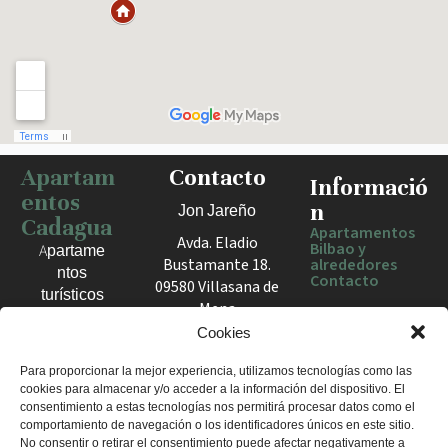
Apartam
Contacto
Haz clic para activar el mapa
Informació
entos
n
Jon Jareño
Cadagua
Apartamentos
Avda. Eladio
Bilbao y
Apartame
Bustamante 18.
alrededores
ntos
Contacto
09580 Villasana de
turísticos
Mena
en Bilbao,
España
Cookies
Berango y
el Valle
+34 675 602
Para proporcionar la mejor experiencia, utilizamos tecnologías como las
de Mena.
cookies para almacenar y/o acceder a la información del dispositivo. El
960
Estancias
consentimiento a estas tecnologías nos permitirá procesar datos como el
apartamentosc
cómodas
comportamiento de navegación o los identificadores únicos en este sitio.
adagua@gmail
No consentir o retirar el consentimiento puede afectar negativamente a