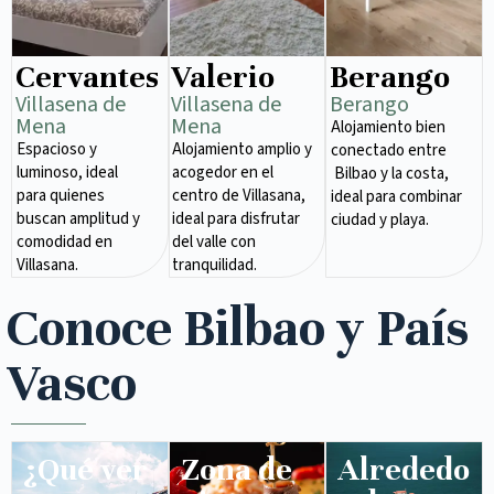
Cervantes
Valerio
Berango
Villasena de
Villasena de
Berango
Mena​
Mena​
Alojamiento bien
Espacioso y
Alojamiento amplio y
conectado entre
luminoso, ideal
acogedor en el
Bilbao y la costa,
para quienes
centro de Villasana,
ideal para combinar
buscan amplitud y
ideal para disfrutar
ciudad y playa.
comodidad en
del valle con
Villasana.
tranquilidad.
Conoce Bilbao y País
Vasco
¿Qué ver
Zona de
Alrededo