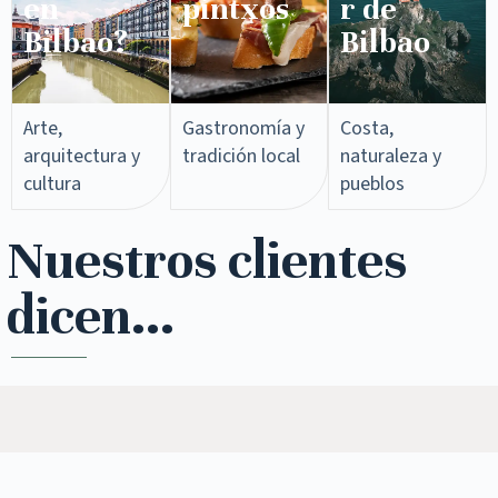
en
pintxos​
r de
Bilbao?
Bilbao
Arte,
Gastronomía y
Costa,
arquitectura y
tradición local
naturaleza y
cultura
pueblos
Nuestros clientes
dicen...