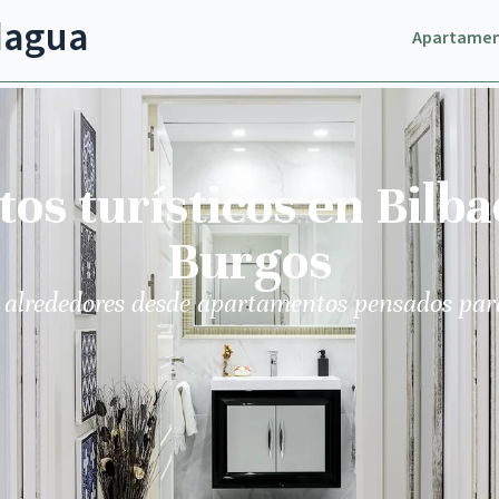
dagua
Apartame
s turísticos en Bilba
Burgos
 alrededores desde apartamentos pensados par