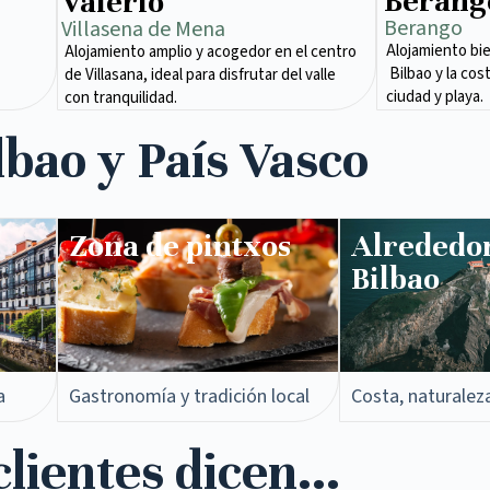
Berang
Valerio
Berango
Villasena de Mena​
Alojamiento bi
Alojamiento amplio y acogedor en el centro
Bilbao y la cos
de Villasana, ideal para disfrutar del valle
ciudad y playa.
con tranquilidad.
lbao y País Vasco
Zona de pintxos​
Alrededo
Bilbao
a
Gastronomía y tradición local
Costa, naturalez
lientes dicen...