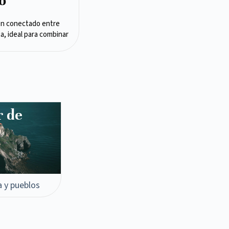
o
en conectado entre
ta, ideal para combinar
r de
a y pueblos