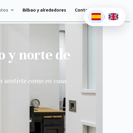
ntos
Bilbao y alrededores
Contacto
|
o y norte de
a sentirte como en casa