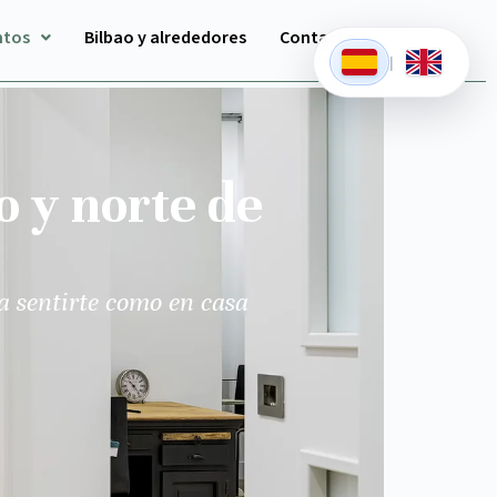
ntos
Bilbao y alrededores
Contacto
|
o y norte de
a sentirte como en casa