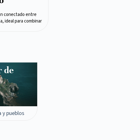
o
en conectado entre
ta, ideal para combinar
r de
a y pueblos