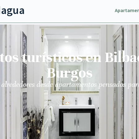
dagua
Apartame
s turísticos en Bilba
Burgos
 alrededores desde apartamentos pensados par