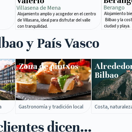
Berang
Valerio
Berango
Villasena de Mena​
Alojamiento bi
Alojamiento amplio y acogedor en el centro
Bilbao y la cos
de Villasana, ideal para disfrutar del valle
ciudad y playa.
con tranquilidad.
lbao y País Vasco
Zona de pintxos​
Alrededo
Bilbao
a
Gastronomía y tradición local
Costa, naturalez
lientes dicen...